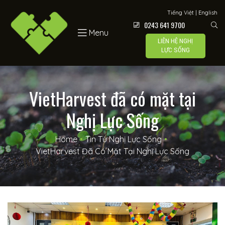
Lực Sống
Tiếng Việt
|
English
0243 641 9700
Menu
LIÊN HỆ NGHỊ
LỰC SỐNG
 –
VietHarvest đã có mặt tại
Nghị Lực Sống
í
Home
•
Tin Từ Nghị Lực Sống
•
VietHarvest Đã Có Mặt Tại Nghị Lực Sống