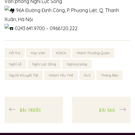
Văn phòng Nghị Lực Sống
96A Đường Định Công, P. Phương Liệt, Q. Thanh
Xuân, Hà Nội
0243.641.9700 – 0966.120.222
Hỗ Trợ
Học Viên
KOICA
Mạnh Thường Quân
Nghỉ Lễ
Nghị Lực Sống
Nghilucsong
Người Khuyết Tật
Nhóm Yếu Thế
NLS
Thông Báo
BÀI TRƯỚC
BÀI SAU