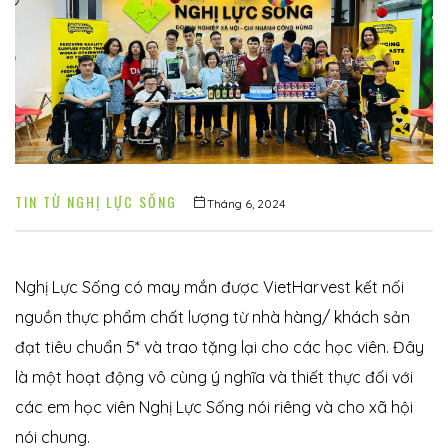
í
TIN TỪ NGHỊ LỰC SỐNG
Tháng 6, 2024
Nghị Lực Sống có may mắn được
VietHarvest
kết nối
nguồn thực phẩm chất lượng từ nhà hàng/ khách sản
 khuyết
đạt tiêu chuẩn 5* và trao tặng lại cho các học viên. Đây
là một hoạt động vô cùng ý nghĩa và thiết thực đối với
các em học viên Nghị Lực Sống nói riêng và cho xã hội
nói chung.