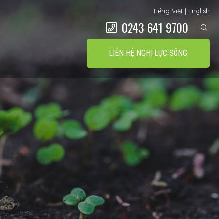
Tiếng Việt
|
English
0243 641 9700
LIÊN HỆ NGHỊ LỰC SỐNG