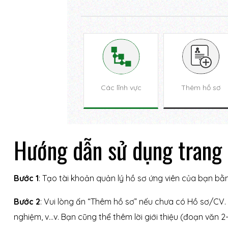
Các lĩnh vực
Thêm hồ sơ
 nhà
Hướng dẫn sử dụng trang 
Bước 1
: Tạo tài khoản quản lý hồ sơ ứng viên của bạn b
Bước 2
: Vui lòng ấn “Thêm hồ sơ” nếu chưa có Hồ sơ/CV. Ấ
nghiệm, v…v. Bạn cũng thể thêm lời giới thiệu (đoạn văn 2