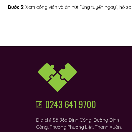
Bước 3
: Xem công viên và ấn nút “ứng tuyển ngay”, hồ sơ
0243 641 9700
Địa chỉ: Số 96a Định Công, Đường Định
Công, Phường Phương Liệt, Thanh Xuân,