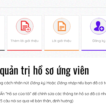
Thêm lời giới thiệu
Lời giới thiệu
Đăng ký
quản trị hồ sơ ứng viên
ằng cách nhấn nút
Đăng ký.
Hoặc
Đăng nhập
nếu bạn đã có t
n “Hồ sơ của tôi” để chỉnh sửa các thông tin hồ sơ đã có như
-5 câu nói sơ qua về bản thân, định hướng)