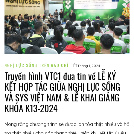
NGHỊ LỰC SỐNG TRÊN BÁO CHÍ
Tháng 1, 2024
Truyền hình VTC1 đưa tin về LỄ KÝ
KẾT HỢP TÁC GIỮA NGHỊ LỰC SỐNG
VÀ SYS VIỆT NAM & LỄ KHAI GIẢNG
KHÓA K13-2024
Mong rằng chương trình sẽ được lan tỏa thật nhiều và hỗ
trợ thật nhiều cho các thanh thiếu niên khuyết tật / yếu