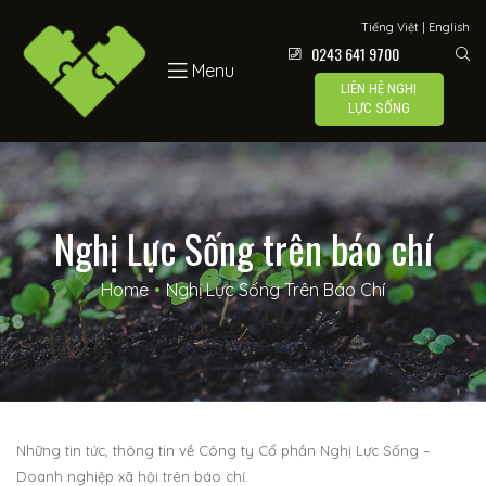
Lực Sống
Tiếng Việt
|
English
0243 641 9700
Menu
LIÊN HỆ NGHỊ
LỰC SỐNG
 –
Nghị Lực Sống trên báo chí
Home
•
Nghị Lực Sống Trên Báo Chí
í
Những tin tức, thông tin về Công ty Cổ phần Nghị Lực Sống –
Doanh nghiệp xã hội trên báo chí.