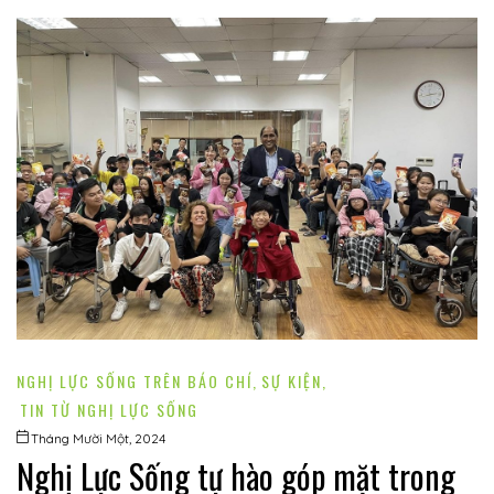
í
 khuyết
NGHỊ LỰC SỐNG TRÊN BÁO CHÍ
,
SỰ KIỆN
,
TIN TỪ NGHỊ LỰC SỐNG
Tháng Mười Một, 2024
Nghị Lực Sống tự hào góp mặt trong