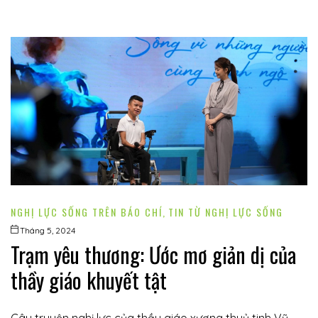
NGHỊ LỰC SỐNG TRÊN BÁO CHÍ
,
TIN TỪ NGHỊ LỰC SỐNG
Tháng 5, 2024
Trạm yêu thương: Ước mơ giản dị của
thầy giáo khuyết tật
Câu truyện nghị lực của thầy giáo xương thuỷ tinh Vũ