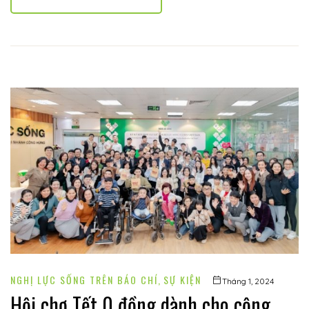
NGHỊ LỰC SỐNG TRÊN BÁO CHÍ
,
SỰ KIỆN
Tháng 1, 2024
Hội chợ Tết 0 đồng dành cho cộng