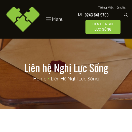
Lực Sống
Tiếng Việt
|
English
0243 641 9700
Menu
LIÊN HỆ NGHỊ
LỰC SỐNG
 –
Liên hệ Nghị Lực Sống
Home
•
Liên Hệ Nghị Lực Sống
í