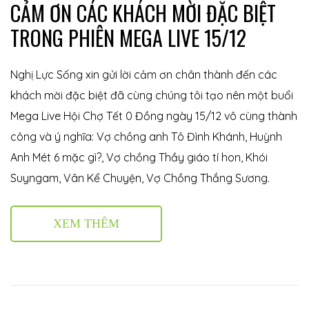
CẢM ƠN CÁC KHÁCH MỜI ĐẶC BIỆT
TRONG PHIÊN MEGA LIVE 15/12
Nghị Lực Sống xin gửi lời cảm ơn chân thành đến các
khách mời đặc biệt đã cùng chúng tôi tạo nên một buổi
Mega Live Hội Chợ Tết 0 Đồng ngày 15/12 vô cùng thành
công và ý nghĩa: Vợ chồng anh Tô Đình Khánh, Huỳnh
Anh Mét 6 mặc gì?, Vợ chồng Thầy giáo tí hon, Khói
Suyngam, Vân Kể Chuyện, Vợ Chồng Thắng Sương.
XEM THÊM