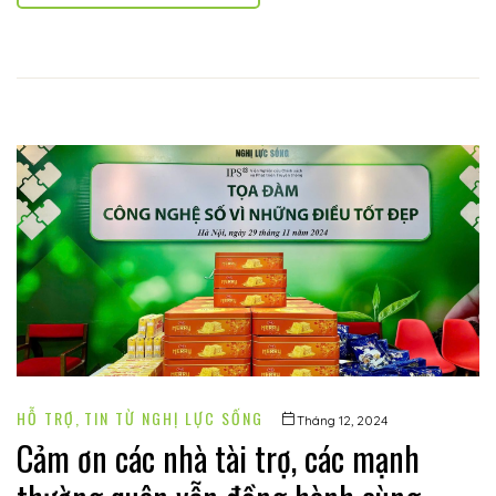
HỖ TRỢ
,
TIN TỪ NGHỊ LỰC SỐNG
Tháng 12, 2024
Cảm ơn các nhà tài trợ, các mạnh