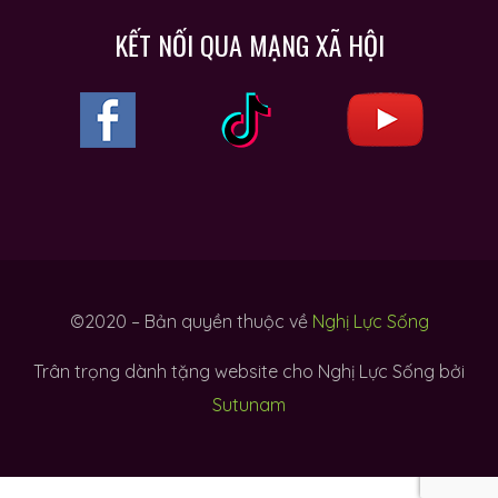
KẾT NỐI QUA MẠNG XÃ HỘI
©2020 – Bản quyền thuộc về
Nghị Lực Sống
Trân trọng dành tặng website cho Nghị Lực Sống bởi
Sutunam