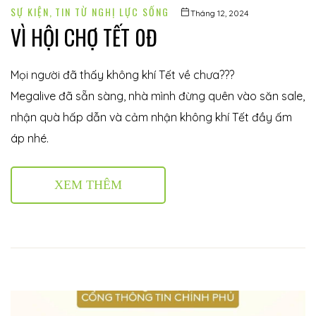
SỰ KIỆN
,
TIN TỪ NGHỊ LỰC SỐNG
Tháng 12, 2024
VÌ HỘI CHỢ TẾT 0Đ
Mọi người đã thấy không khí Tết về chưa???
Megalive đã sẵn sàng, nhà mình đừng quên vào săn sale,
nhận quà hấp dẫn và cảm nhận không khí Tết đầy ấm
áp nhé.
XEM THÊM