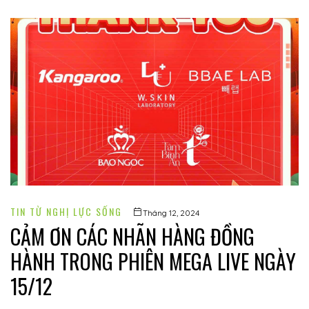
TIN TỪ NGHỊ LỰC SỐNG
Tháng 12, 2024
CẢM ƠN CÁC NHÃN HÀNG ĐỒNG
HÀNH TRONG PHIÊN MEGA LIVE NGÀY
15/12