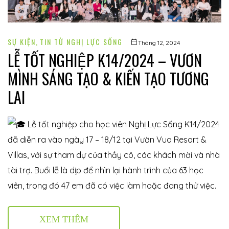
SỰ KIỆN
,
TIN TỪ NGHỊ LỰC SỐNG
Tháng 12, 2024
LỄ TỐT NGHIỆP K14/2024 – VƯƠN
MÌNH SÁNG TẠO & KIẾN TẠO TƯƠNG
LAI
Lễ tốt nghiệp cho học viên Nghị Lực Sống K14/2024
đã diễn ra vào ngày 17 – 18/12 tại Vườn Vua Resort &
Villas, với sự tham dự của thầy cô, các khách mời và nhà
tài trợ. Buổi lễ là dịp để nhìn lại hành trình của 63 học
viên, trong đó 47 em đã có việc làm hoặc đang thử việc.
XEM THÊM