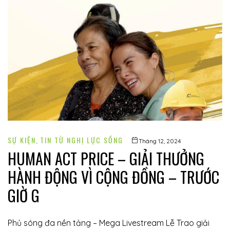
SỰ KIỆN
,
TIN TỪ NGHỊ LỰC SỐNG
Tháng 12, 2024
HUMAN ACT PRICE – GIẢI THƯỞNG
HÀNH ĐỘNG VÌ CỘNG ĐỒNG – TRƯỚC
GIỜ G
Phủ sóng đa nền tảng – Mega Livestream Lễ Trao giải