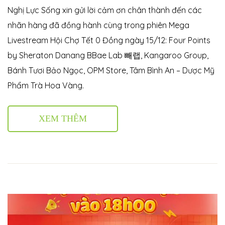
Nghị Lực Sống xin gửi lời cảm ơn chân thành đến các
nhãn hàng đã đồng hành cùng trong phiên Mega
Livestream Hội Chợ Tết 0 Đồng ngày 15/12:
Four Points
by Sheraton Danang
BBae Lab 빼랩
,
Kangaroo Group
,
Bánh Tươi Bảo Ngọc
,
OPM Store
,
Tâm Bình An – Dược Mỹ
Phẩm Trà Hoa Vàng
.
XEM THÊM