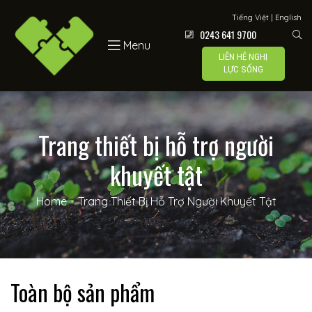
Lực Sống
Tiếng Việt
|
English
0243 641 9700
Menu
LIÊN HỆ NGHỊ
LỰC SỐNG
 –
Trang thiết bị hỗ trợ người
khuyết tật
í
Home
•
Trang Thiết Bị Hỗ Trợ Người Khuyết Tật
Toàn bộ sản phẩm