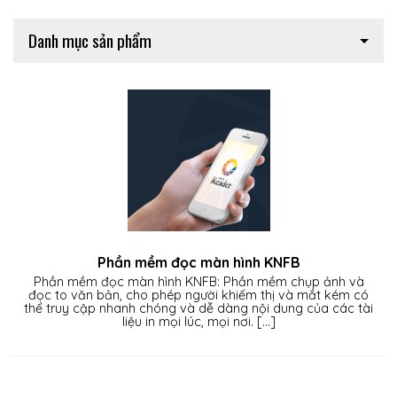
Danh mục sản phẩm
í
Phần mềm đọc màn hình KNFB
Phần mềm đọc màn hình KNFB: Phần mềm chụp ảnh và
đọc to văn bản, cho phép người khiếm thị và mắt kém có
 khuyết
thể truy cập nhanh chóng và dễ dàng nội dung của các tài
liệu in mọi lúc, mọi nơi. [...]