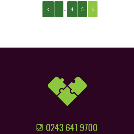
1
...
4
5
6
 nhà
0243 641 9700