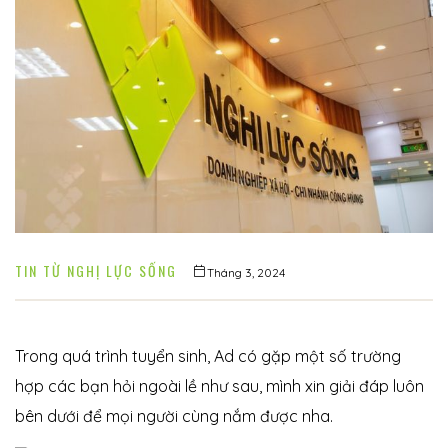
í
TIN TỪ NGHỊ LỰC SỐNG
Tháng 3, 2024
 khuyết
Trong quá trình tuyển sinh, Ad có gặp một số trường
hợp các bạn hỏi ngoài lề như sau, mình xin giải đáp luôn
bên dưới để mọi người cùng nắm được nha.