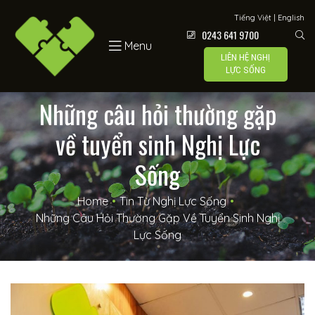
Lực Sống
Tiếng Việt
|
English
0243 641 9700
Menu
LIÊN HỆ NGHỊ
LỰC SỐNG
 –
Những câu hỏi thường gặp
về tuyển sinh Nghị Lực
Sống
í
Home
•
Tin Từ Nghị Lực Sống
•
Những Câu Hỏi Thường Gặp Về Tuyển Sinh Nghị
Lực Sống