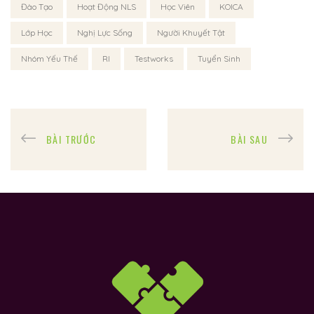
Đào Tạo
Hoạt Động NLS
Học Viên
KOICA
Lớp Học
Nghị Lực Sống
Người Khuyết Tật
Nhóm Yếu Thế
RI
Testworks
Tuyển Sinh
BÀI TRƯỚC
BÀI SAU