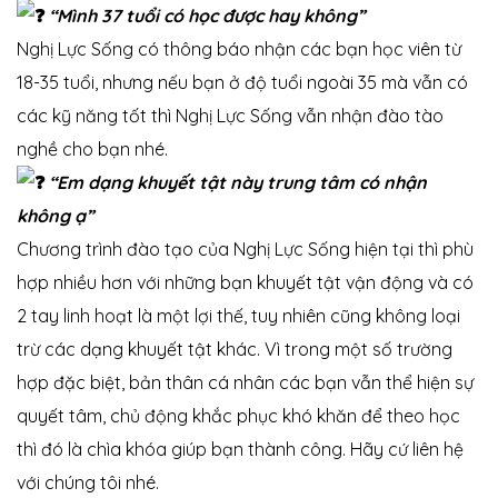
“Mình 37 tuổi có học được hay không”
Nghị Lực Sống có thông báo nhận các bạn học viên từ
18-35 tuổi, nhưng nếu bạn ở độ tuổi ngoài 35 mà vẫn có
các kỹ năng tốt thì Nghị Lực Sống vẫn nhận đào tào
nghề cho bạn nhé.
“Em dạng khuyết tật này trung tâm có nhận
không ạ”
Chương trình đào tạo của Nghị Lực Sống hiện tại thì phù
hợp nhiều hơn với những bạn khuyết tật vận động và có
 nhà
2 tay linh hoạt là một lợi thế, tuy nhiên cũng không loại
trừ các dạng khuyết tật khác. Vì trong một số trường
hợp đặc biệt, bản thân cá nhân các bạn vẫn thể hiện sự
quyết tâm, chủ động khắc phục khó khăn để theo học
thì đó là chìa khóa giúp bạn thành công. Hãy cứ liên hệ
với chúng tôi nhé.