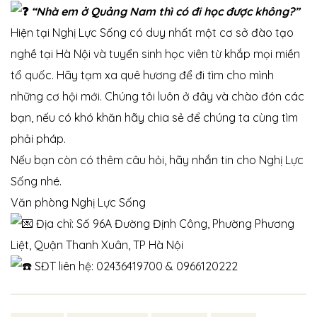
“Nhà em ở Quảng Nam thì có đi học được không?”
Hiện tại Nghị Lực Sống có duy nhất một cơ sở đào tạo
nghề tại Hà Nội và tuyển sinh học viên từ khắp mọi miền
tổ quốc. Hãy tạm xa quê hương để đi tìm cho mình
những cơ hội mới. Chúng tôi luôn ở đây và chào đón các
bạn, nếu có khó khăn hãy chia sẻ để chúng ta cùng tìm
phải pháp.
Nếu bạn còn có thêm câu hỏi, hãy nhắn tin cho Nghị Lực
Sống nhé.
Văn phòng Nghị Lực Sống
Địa chỉ: Số 96A Đường Định Công, Phường Phương
Liệt, Quận Thanh Xuân, TP Hà Nội
SĐT liên hệ: 02436419700 & 0966120222