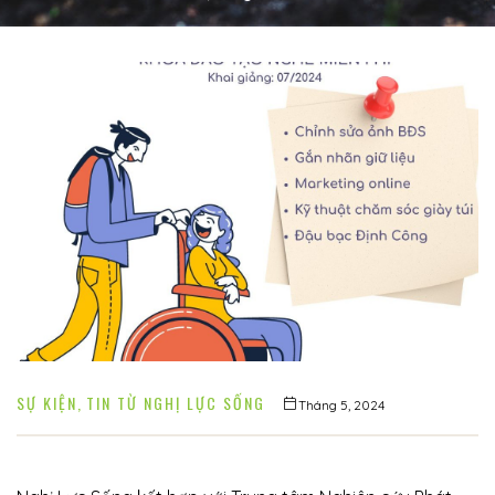
í
 khuyết
SỰ KIỆN
,
TIN TỪ NGHỊ LỰC SỐNG
Tháng 5, 2024