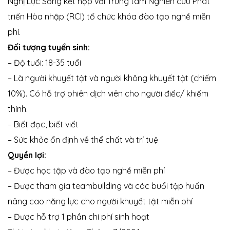
Nghị Lực Sống kết hợp với Trung tâm Nghiên cứu Phát
triển Hòa nhập (RCI) tổ chức khóa đào tạo nghề miễn
phí.
Đối tượng tuyển sinh:
– Độ tuổi: 18-35 tuổi
– Là người khuyết tật và người không khuyết tật (chiếm
10%). Có hỗ trợ phiên dịch viên cho người điếc/ khiếm
thính.
– Biết đọc, biết viết
 nhà
– Sức khỏe ổn định về thể chất và trí tuệ
Quyền lợi:
– Được học tập và đào tạo nghề miễn phí
– Được tham gia teambuilding và các buổi tập huấn
nâng cao năng lực cho người khuyết tật miễn phí
– Được hỗ trợ 1 phần chi phí sinh hoạt