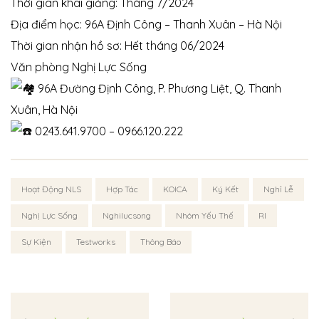
Thời gian khai giảng: Tháng 7/2024
Địa điểm học: 96A Định Công – Thanh Xuân – Hà Nội
Thời gian nhận hồ sơ: Hết tháng 06/2024
Văn phòng Nghị Lực Sống
96A Đường Định Công, P. Phương Liệt, Q. Thanh
Xuân, Hà Nội
0243.641.9700 – 0966.120.222
Hoạt Động NLS
Hợp Tác
KOICA
Ký Kết
Nghỉ Lễ
Nghị Lực Sống
Nghilucsong
Nhóm Yếu Thế
RI
Sự Kiện
Testworks
Thông Báo