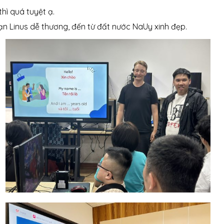
thì quá tuyệt ạ.
ạn Linus dễ thương, đến từ đất nước NaUy xinh đẹp.