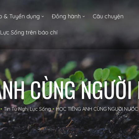
o & Tuyển dụng
Đồng hành
Câu chuyện
Lực Sống trên báo chí
ANH CÙNG NGƯỜI
•
Tin Từ Nghị Lực Sống
•
HỌC TIẾNG ANH CÙNG NGƯỜI NƯỚC