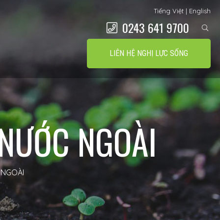
Tiếng Việt
|
English
0243 641 9700
LIÊN HỆ NGHỊ LỰC SỐNG
 NƯỚC NGOÀI
 NGOÀI