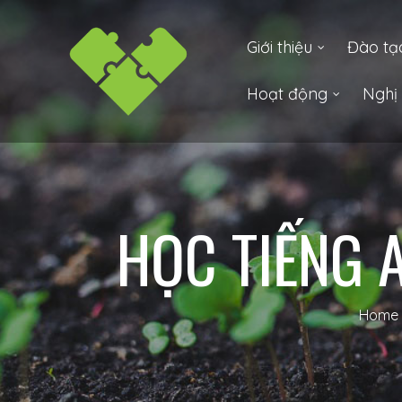
Lực Sống
Giới thiệu
Đào tạ
Hoạt động
Nghị 
 –
HỌC TIẾNG 
í
Home