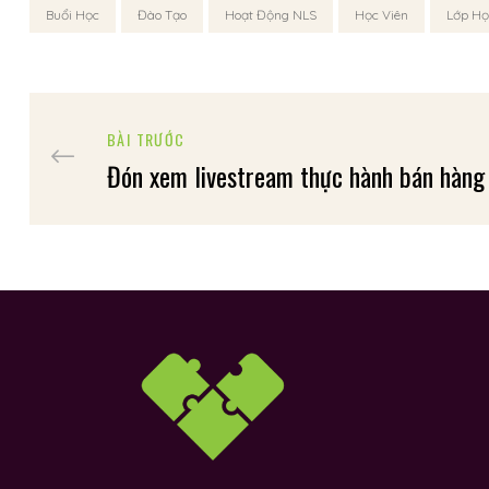
Buổi Học
Đào Tạo
Hoạt Động NLS
Học Viên
Lớp Họ
BÀI TRƯỚC
Đón xem livestream thực hành bán hàn