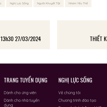
c
Nghị Lực Sống
Người Khuyết Tật
Nhóm Yếu Thế
g 13h30 27/03/2024
THIẾT 
TRANG TUYỂN DỤNG
NGHỊ LỰC SỐNG
Dành cho ứng viên
Về chúng tôi
Dành cho nhà tuyển
Chương trình đào tạo
dụng