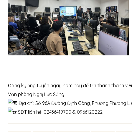
Đăng ký ứng tuyển ngay hôm nay để trở thành thành viê
Văn phòng Nghị Lực Sống
Địa chỉ: Số 96A Đường Định Công, Phường Phương Li
SĐT liên hệ: 02436419700 & 0966120222