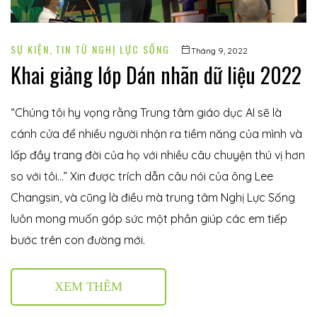
SỰ KIỆN
,
TIN TỪ NGHỊ LỰC SỐNG
Tháng 9, 2022
Khai giảng lớp Dán nhãn dữ liệu 2022
“Chúng tôi hy vọng rằng Trung tâm giáo dục AI sẽ là
cánh cửa để nhiều người nhận ra tiềm năng của mình và
lấp đầy trang đời của họ với nhiều câu chuyện thú vị hơn
so với tôi…” Xin được trích dẫn câu nói của ông Lee
Changsin, và cũng là điều mà trung tâm Nghị Lực Sống
luôn mong muốn góp sức một phần giúp các em tiếp
bước trên con đường mới.
XEM THÊM