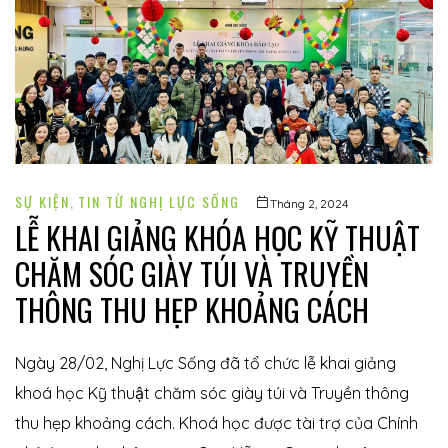
í
SỰ KIỆN
,
TIN TỪ NGHỊ LỰC SỐNG
Tháng 2, 2024
LỄ KHAI GIẢNG KHÓA HỌC KỸ THUẬT
CHĂM SÓC GIÀY TÚI VÀ TRUYỀN
THÔNG THU HẸP KHOẢNG CÁCH
 khuyết
Ngày 28/02, Nghị Lực Sống đã tổ chức lễ khai giảng
khoá học Kỹ thuật chăm sóc giày túi và Truyền thông
thu hẹp khoảng cách. Khoá học được tài trợ của Chính