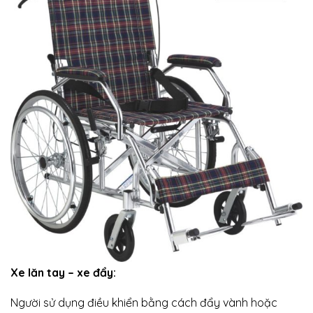
í
 khuyết
Xe lăn tay – xe đẩy:
Người sử dụng điều khiển bằng cách đẩy vành hoặc