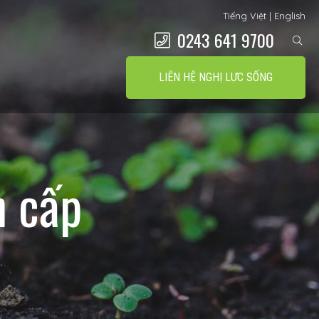
Tiếng Việt
|
English
0243 641 9700
LIÊN HỆ NGHỊ LỰC SỐNG
n cấp