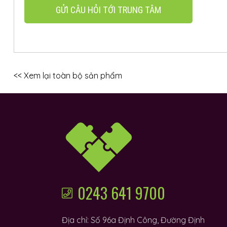
GỬI CÂU HỎI TỚI TRUNG TÂM
<< Xem lại toàn bộ sản phẩm
0243 641 9700
Địa chỉ: Số 96a Định Công, Đường Định