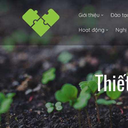
Lực Sống
Giới thiệu
Đào tạ
Hoạt động
Nghị 
 –
Thiế
í