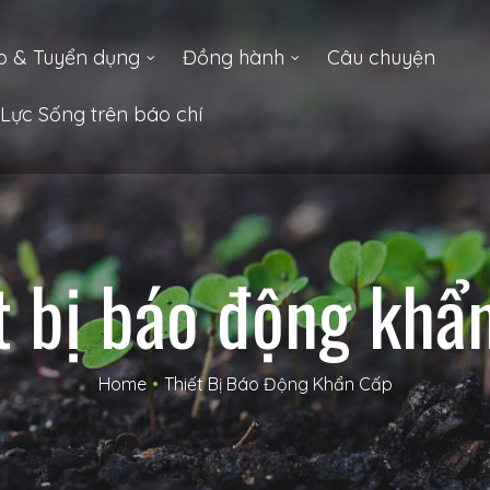
o & Tuyển dụng
Đồng hành
Câu chuyện
Lực Sống trên báo chí
t bị báo động khẩ
Home
•
Thiết Bị Báo Động Khẩn Cấp