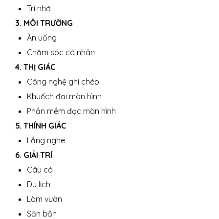
Trí nhớ
3. MÔI TRƯỜNG
Ăn uống
Chăm sóc cá nhân
4. THỊ GIÁC
Công nghệ ghi chép
Khuếch đại màn hình
Phần mềm đọc màn hình
5. THÍNH GIÁC
Lắng nghe
6. GIẢI TRÍ
Câu cá
Du lịch
Làm vườn
Săn bắn