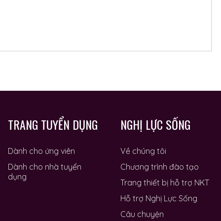
TRANG TUYỂN DỤNG
NGHỊ LỰC SỐNG
Dành cho ứng viên
Về chúng tôi
Dành cho nhà tuyển
Chương trình đào tạo
dụng
Trang thiết bị hỗ trợ NKT
Hỗ trợ Nghị Lực Sống
Câu chuyện