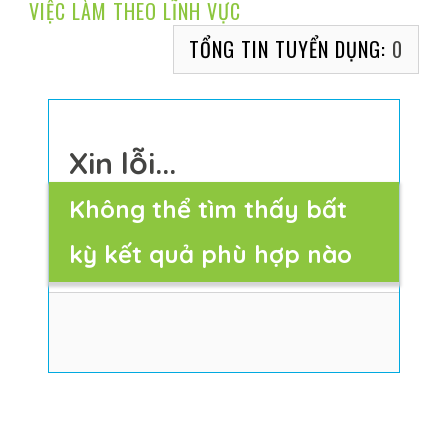
VIỆC LÀM THEO LĨNH VỰC
TỔNG TIN TUYỂN DỤNG:
0
í
Xin lỗi...
Không thể tìm thấy bất
kỳ kết quả phù hợp nào
 khuyết