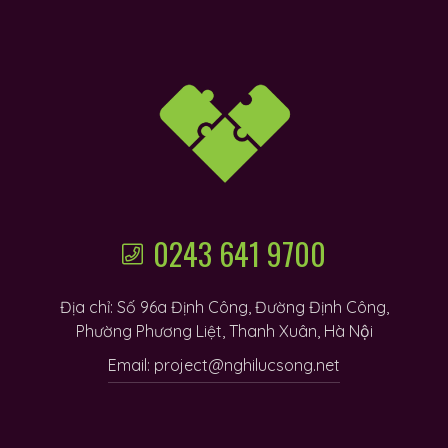
í
0243 641 9700
Địa chỉ: Số 96a Định Công, Đường Định Công,
Phường Phương Liệt, Thanh Xuân, Hà Nội
 khuyết
Email: project@nghilucsong.net