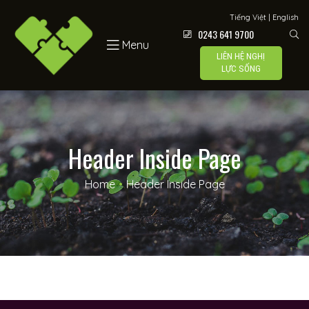
Lực Sống
Tiếng Việt
|
English
0243 641 9700
Menu
LIÊN HỆ NGHỊ
LỰC SỐNG
 –
Header Inside Page
Home
•
Header Inside Page
í